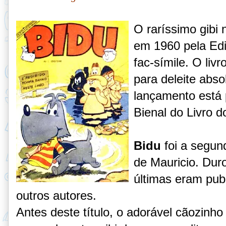
O raríssimo gib
em 1960 pela Edi
fac-símile. O livr
para deleite abso
lançamento está 
Bienal do Livro d
Bidu
foi a segund
de Mauricio. Dur
últimas eram pu
outros autores.
Antes deste título, o adorável cãozinho