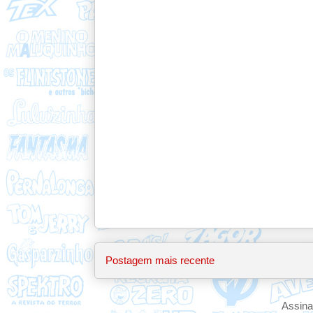
Postagem mais recente
Assina