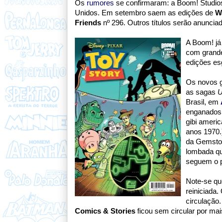
Os
rumores
se confirmaram: a Boom! Studios 
Unidos. Em setembro saem as edições de
W
Friends
nº 296. Outros títulos serão anuncia
A Boom! já
com grand
edições es
Os novos gi
as sagas
U
Brasil, em
enganados,
gibi ameri
anos 1970.)
da Gemston
lombada qu
seguem o p
Note-se qu
reiniciada.
circulação
Comics & Stories
ficou sem circular por ma