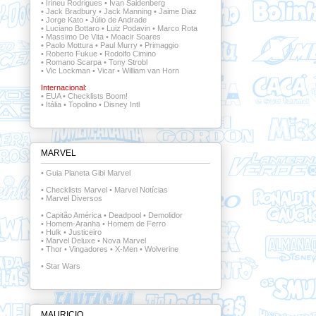
•
Irineu Rodrigues
•
Ivan Saidenberg
•
Jack Bradbury
•
Jack Manning
•
Jaime Diaz
•
Jorge Kato
•
Júlio de Andrade
•
Luciano Bottaro
•
Luiz Podavin
•
Marco Rota
•
Massimo De Vita
•
Moacir Soares
•
Paolo Mottura
•
Paul Murry
•
Primaggio
•
Roberto Fukue
•
Rodolfo Cimino
•
Romano Scarpa
•
Tony Strobl
•
Vic Lockman
•
Vicar
•
William van Horn
Internacional:
•
EUA
•
Checklists Boom!
•
Itália
•
Topolino
•
Disney Intl
MARVEL
•
Guia Planeta Gibi Marvel
•
Checklists Marvel
•
Marvel Notícias
•
Marvel Diversos
•
Capitão América
•
Deadpool
•
Demolidor
•
Homem-Aranha
•
Homem de Ferro
•
Hulk
•
Justiceiro
•
Marvel Deluxe
•
Nova Marvel
•
Thor
•
Vingadores
•
X-Men
•
Wolverine
•
Star Wars
MAURICIO