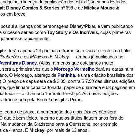
adquiriu a licença de publicação dos gibis Disney nos Estados
alt Disney Comics & Stories
nº 699 e de
Mickey Mouse &
dos em breve.
 possui a licença dos personagens Disney/Pixar, e vem publicando
e sucesso séries como
Toy Story
e
Os Incríveis
, cujas primeiras
gotaram-se rapidamente.
bis terão apenas 24 páginas e trarão sucessos recentes da Itália:
ltraheróis
e os
Mágicos de Mickey
— ambas já publicadas no
Aventuras Disney
. (Aliás, a menos que estejamos muito
 será a primeira vez que o
Morcego Vermelho
dará as caras num
cano. O Morcego, alterego de
Peninha
, é uma criação brasileira dos
 O preço de capa será de $ 2.99, contra $ 7.99 das últimas edições
e, que tinham capa cartonada, papel de qualidade e 68 páginas em
adrada — o chamado 'formato Prestige'. As novas edições
adrão usado pela Boom! nos gibis Pixar.
e, como de praxe, a numeração dos gibis Disney não será
 O que é bem típico, mesmo que os títulos fiquem anos fora de
. Na mudança da Gladstone para a Gemstone, por exemplo,
is de 4 anos. E
Mickey
, por mais de 13 anos!