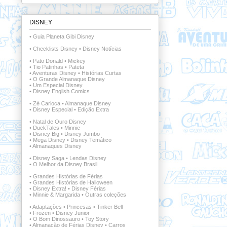
DISNEY
•
Guia Planeta Gibi Disney
•
Checklists Disney
•
Disney Notícias
•
Pato Donald
•
Mickey
•
Tio Patinhas
•
Pateta
•
Aventuras Disney
•
Histórias Curtas
•
O Grande Almanaque Disney
•
Um Especial Disney
•
Disney English Comics
•
Zé Carioca
•
Almanaque Disney
•
Disney Especial
•
Edição Extra
•
Natal de Ouro Disney
•
DuckTales
•
Minnie
•
Disney Big
•
Disney Jumbo
•
Mega Disney
•
Disney Temático
•
Almanaques Disney
•
Disney Saga
•
Lendas Disney
•
O Melhor da Disney Brasil
•
Grandes Histórias de Férias
•
Grandes Histórias de Halloween
•
Disney Extra!
•
Disney Férias
•
Minnie & Margarida
•
Outras coleções
•
Adaptações
•
Princesas
•
Tinker Bell
•
Frozen
•
Disney Junior
•
O Bom Dinossauro
•
Toy Story
•
Almanacão de Férias Disney
•
Carros