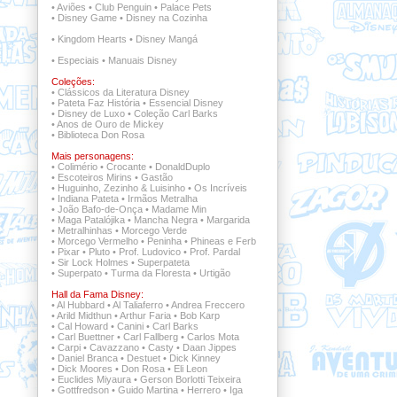
•
Aviões
•
Club Penguin
•
Palace Pets
•
Disney Game
•
Disney na Cozinha
•
Kingdom Hearts
•
Disney Mangá
•
Especiais
•
Manuais Disney
Coleções:
•
Clássicos da Literatura Disney
•
Pateta Faz História
•
Essencial Disney
•
Disney de Luxo
•
Coleção Carl Barks
•
Anos de Ouro de Mickey
•
Biblioteca Don Rosa
Mais personagens:
•
Colimério
•
Crocante
•
DonaldDuplo
•
Escoteiros Mirins
•
Gastão
•
Huguinho, Zezinho & Luisinho
•
Os Incríveis
•
Indiana Pateta
•
Irmãos Metralha
•
João Bafo-de-Onça
•
Madame Min
•
Maga Patalójika
•
Mancha Negra
•
Margarida
•
Metralhinhas
•
Morcego Verde
•
Morcego Vermelho
•
Peninha
•
Phineas e Ferb
•
Pixar
•
Pluto
•
Prof. Ludovico
•
Prof. Pardal
•
Sir Lock Holmes
•
Superpateta
•
Superpato
•
Turma da Floresta
•
Urtigão
Hall da Fama Disney:
•
Al Hubbard
•
Al Taliaferro
•
Andrea Freccero
•
Arild Midthun
•
Arthur Faria
•
Bob Karp
•
Cal Howard
•
Canini
•
Carl Barks
•
Carl Buettner
•
Carl Fallberg
•
Carlos Mota
•
Carpi
•
Cavazzano
•
Casty
•
Daan Jippes
•
Daniel Branca
•
Destuet
•
Dick Kinney
•
Dick Moores
•
Don Rosa
•
Eli Leon
•
Euclides Miyaura
•
Gerson Borlotti Teixeira
•
Gottfredson
•
Guido Martina
•
Herrero
•
Iga