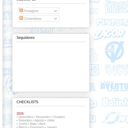
Postagens
Comentários
Seguidores
CHECKLISTS
2026:
•
Dezembro
•
Novembro
•
Outubro
•
Setembro
•
Agosto
•
Julho
•
Junho
•
Maio
•
Abril
•
Março
•
Fevereiro
•
Janeiro