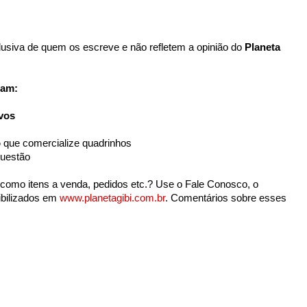
usiva de quem os escreve e não refletem a opinião do
Planeta
uam:
ivos
o
que comercialize quadrinhos
uestão
 como itens a venda, pedidos etc.? Use o Fale Conosco, o
ibilizados em
www.planetagibi.com.br
. Comentários sobre esses