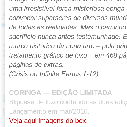
uma irresistível força misteriosa obriga
convocar superseres de diversos mundo
de todas as realidades. Mas o caminho
sacrifício nunca antes testemunhado! 
marco histórico da nona arte – pela pri
tratamento gráfico de luxo – em 468 pá
páginas de extras.
(Crisis on Infinite Earths 1-12)
CORINGA — EDIÇÃO LIMITADA
Slipcase de luxo contendo as duas edi
Lançamento em mar/2016.
Veja aqui imagens do box
.