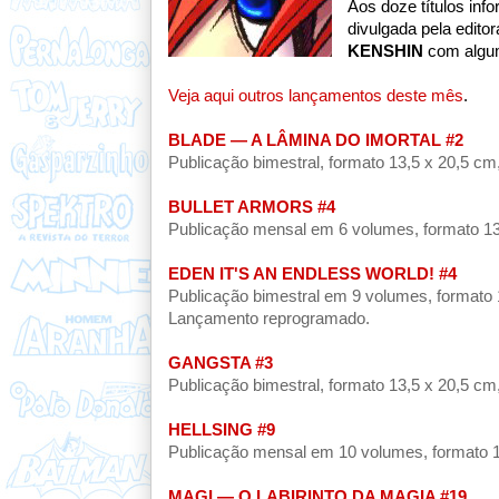
Aos doze títulos inf
divulgada pela edito
KENSHIN
com alguma
Veja aqui outros lançamentos deste mês
.
BLADE — A LÂMINA DO IMORTAL #2
Publicação bimestral, formato 13,5 x 20,5 cm
BULLET ARMORS #4
Publicação mensal em 6 volumes,
formato 13
EDEN IT'S AN ENDLESS WORLD! #4
Publicação bimestral em 9 volumes, formato 1
Lançamento reprogramado.
GANGSTA #3
Publicação bimestral, formato 13,5 x 20,5 cm,
HELLSING #9
Publicação mensal em 10 volumes, formato 13,
MAGI — O LABIRINTO DA MAGIA #19