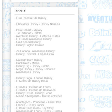
DISNEY
•
Guia Planeta Gibi Disney
•
Checklists Disney
•
Disney Notícias
•
Pato Donald
•
Mickey
•
Tio Patinhas
•
Pateta
•
Aventuras Disney
•
Histórias Curtas
•
O Grande Almanaque Disney
•
Um Especial Disney
•
Disney English Comics
•
Zé Carioca
•
Almanaque Disney
•
Disney Especial
•
Edição Extra
•
Natal de Ouro Disney
•
DuckTales
•
Minnie
•
Disney Big
•
Disney Jumbo
•
Mega Disney
•
Disney Temático
•
Almanaques Disney
•
Disney Saga
•
Lendas Disney
•
O Melhor da Disney Brasil
•
Grandes Histórias de Férias
•
Grandes Histórias de Halloween
•
Disney Extra!
•
Disney Férias
•
Minnie & Margarida
•
Outras coleções
•
Adaptações
•
Princesas
•
Tinker Bell
•
Frozen
•
Disney Junior
•
O Bom Dinossauro
•
Toy Story
•
Almanacão de Férias Disney
•
Carros