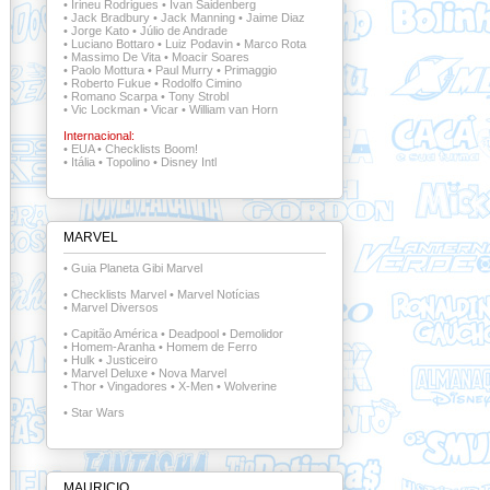
•
Irineu Rodrigues
•
Ivan Saidenberg
•
Jack Bradbury
•
Jack Manning
•
Jaime Diaz
•
Jorge Kato
•
Júlio de Andrade
•
Luciano Bottaro
•
Luiz Podavin
•
Marco Rota
•
Massimo De Vita
•
Moacir Soares
•
Paolo Mottura
•
Paul Murry
•
Primaggio
•
Roberto Fukue
•
Rodolfo Cimino
•
Romano Scarpa
•
Tony Strobl
•
Vic Lockman
•
Vicar
•
William van Horn
Internacional:
•
EUA
•
Checklists Boom!
•
Itália
•
Topolino
•
Disney Intl
MARVEL
•
Guia Planeta Gibi Marvel
•
Checklists Marvel
•
Marvel Notícias
•
Marvel Diversos
•
Capitão América
•
Deadpool
•
Demolidor
•
Homem-Aranha
•
Homem de Ferro
•
Hulk
•
Justiceiro
•
Marvel Deluxe
•
Nova Marvel
•
Thor
•
Vingadores
•
X-Men
•
Wolverine
•
Star Wars
MAURICIO