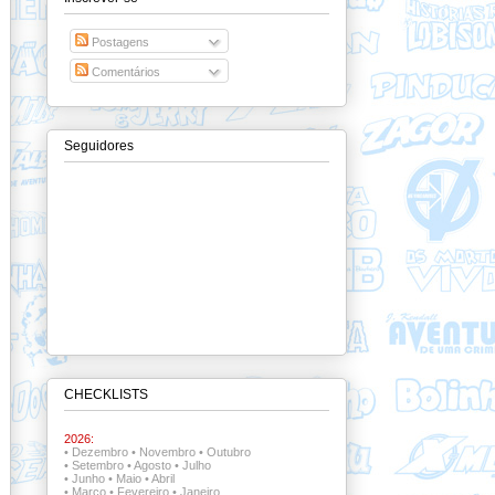
Postagens
Comentários
Seguidores
CHECKLISTS
2026:
•
Dezembro
•
Novembro
•
Outubro
•
Setembro
•
Agosto
•
Julho
•
Junho
•
Maio
•
Abril
•
Março
•
Fevereiro
•
Janeiro