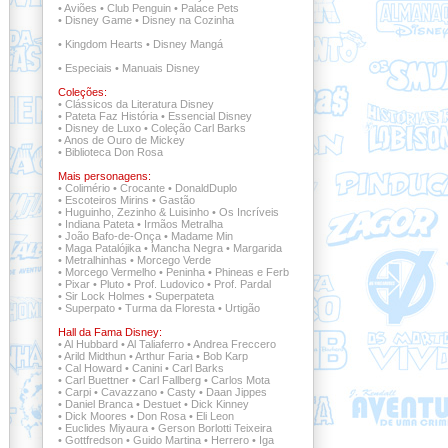
•
Aviões
•
Club Penguin
•
Palace Pets
•
Disney Game
•
Disney na Cozinha
•
Kingdom Hearts
•
Disney Mangá
•
Especiais
•
Manuais Disney
Coleções:
•
Clássicos da Literatura Disney
•
Pateta Faz História
•
Essencial Disney
•
Disney de Luxo
•
Coleção Carl Barks
•
Anos de Ouro de Mickey
•
Biblioteca Don Rosa
Mais personagens:
•
Colimério
•
Crocante
•
DonaldDuplo
•
Escoteiros Mirins
•
Gastão
•
Huguinho, Zezinho & Luisinho
•
Os Incríveis
•
Indiana Pateta
•
Irmãos Metralha
•
João Bafo-de-Onça
•
Madame Min
•
Maga Patalójika
•
Mancha Negra
•
Margarida
•
Metralhinhas
•
Morcego Verde
•
Morcego Vermelho
•
Peninha
•
Phineas e Ferb
•
Pixar
•
Pluto
•
Prof. Ludovico
•
Prof. Pardal
•
Sir Lock Holmes
•
Superpateta
•
Superpato
•
Turma da Floresta
•
Urtigão
Hall da Fama Disney:
•
Al Hubbard
•
Al Taliaferro
•
Andrea Freccero
•
Arild Midthun
•
Arthur Faria
•
Bob Karp
•
Cal Howard
•
Canini
•
Carl Barks
•
Carl Buettner
•
Carl Fallberg
•
Carlos Mota
•
Carpi
•
Cavazzano
•
Casty
•
Daan Jippes
•
Daniel Branca
•
Destuet
•
Dick Kinney
•
Dick Moores
•
Don Rosa
•
Eli Leon
•
Euclides Miyaura
•
Gerson Borlotti Teixeira
•
Gottfredson
•
Guido Martina
•
Herrero
•
Iga