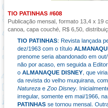
TIO PATINHAS #608
Publicação
mensal, formato 13,4 x 19 
canoa, capa couché,
R$ 6,50, distribui
TIO PATINHAS
: Revista lançada pe
dez/1963 com o título
ALMANAQUE
prenome seria abandonado em out/
não por acaso, em seguida a Editora
o
ALMANAQUE DISNEY
, que viri
da revista do velho muquirana, co
Natureza
e
Zoo Disney
. Inicialmen
irregular, somente em mai/1966, na
PATINHAS
se tornou mensal
. Outr