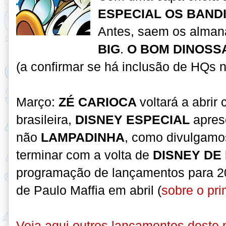
ESPECIAL OS BAND
Antes, saem os alman
BIG
.
O BOM DINOSS
(a confirmar se há inclusão de HQs na
Março:
ZÉ CARIOCA
voltará a abrir 
brasileira,
DISNEY ESPECIAL
apres
não
LAMPADINHA
, como divulgamo
terminar com a volta de
DISNEY DE
programação de lançamentos para 20
de Paulo Maffia em abril (
sobre o pr
Veja aqui outros lançamentos deste