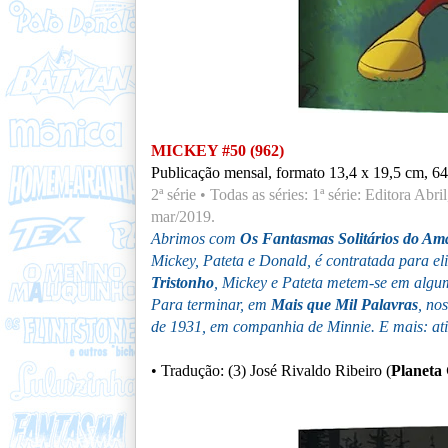
MICKEY #50 (962)
Publicação mensal, formato 13,4 x 19,5 cm, 64
2ª série • Todas as séries: 1ª série: Editora Abr
mar/2019.
Abrimos com
Os Fantasmas Solitários do A
Mickey, Pateta e Donald, é contratada para 
Tristonho
, Mickey e Pateta metem-se em algum
Para terminar, em
Mais que Mil Palavras
, no
de 1931, em companhia de Minnie. E mais: ativ
• Tradução: (3) José Rivaldo Ribeiro (
Planeta 