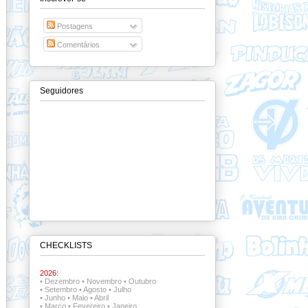
Postagens
Comentários
Seguidores
CHECKLISTS
2026:
•
Dezembro
•
Novembro
•
Outubro
•
Setembro
•
Agosto
•
Julho
•
Junho
•
Maio
•
Abril
•
Março
•
Fevereiro
•
Janeiro