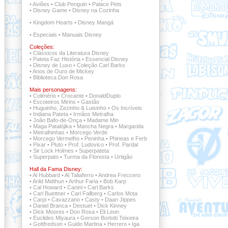
•
Aviões
•
Club Penguin
•
Palace Pets
•
Disney Game
•
Disney na Cozinha
•
Kingdom Hearts
•
Disney Mangá
•
Especiais
•
Manuais Disney
Coleções:
•
Clássicos da Literatura Disney
•
Pateta Faz História
•
Essencial Disney
•
Disney de Luxo
•
Coleção Carl Barks
•
Anos de Ouro de Mickey
•
Biblioteca Don Rosa
Mais personagens:
•
Colimério
•
Crocante
•
DonaldDuplo
•
Escoteiros Mirins
•
Gastão
•
Huguinho, Zezinho & Luisinho
•
Os Incríveis
•
Indiana Pateta
•
Irmãos Metralha
•
João Bafo-de-Onça
•
Madame Min
•
Maga Patalójika
•
Mancha Negra
•
Margarida
•
Metralhinhas
•
Morcego Verde
•
Morcego Vermelho
•
Peninha
•
Phineas e Ferb
•
Pixar
•
Pluto
•
Prof. Ludovico
•
Prof. Pardal
•
Sir Lock Holmes
•
Superpateta
•
Superpato
•
Turma da Floresta
•
Urtigão
Hall da Fama Disney:
•
Al Hubbard
•
Al Taliaferro
•
Andrea Freccero
•
Arild Midthun
•
Arthur Faria
•
Bob Karp
•
Cal Howard
•
Canini
•
Carl Barks
•
Carl Buettner
•
Carl Fallberg
•
Carlos Mota
•
Carpi
•
Cavazzano
•
Casty
•
Daan Jippes
•
Daniel Branca
•
Destuet
•
Dick Kinney
•
Dick Moores
•
Don Rosa
•
Eli Leon
•
Euclides Miyaura
•
Gerson Borlotti Teixeira
•
Gottfredson
•
Guido Martina
•
Herrero
•
Iga