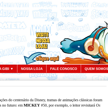
 GIBI ▼
NOSSA LOJA
FALE CONOSCO
QUEM SOMO
ões do centenário da Disney, tramas de animações clássicas foram
s no futuro: em
MICKEY
#50, por exemplo, o leitor revisitará
Os