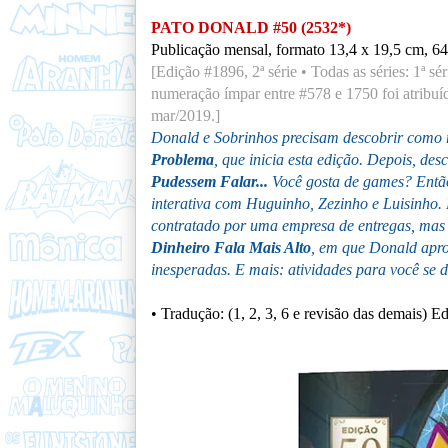
PATO DONALD #50 (2532*)
Publicação mensal, formato 13,4 x 19,5 cm, 64
[Edição #1896
, 2ª série • Todas as séries: 1ª s
numeração ímpar entre #578 e 1750 foi atribu
mar/2019.]
Donald e Sobrinhos precisam descobrir como
Problema
, que inicia esta edição. Depois, d
Pudessem Falar...
Você gosta de games? Então
interativa com Huguinho, Zezinho e Luisinho
contratado por uma empresa de entregas, mas 
Dinheiro Fala Mais Alto
, em que Donald apro
inesperadas. E mais: atividades para você se d
• Tradução:
(1, 2, 3, 6 e revisão das demais) 