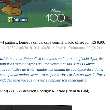
+4 páginas, lombada canoa, capa couché, miolo offset cor, R$ 9,90.
il, out/1952 a jul/2018, 911 edições •
2ª série: Culturama
, #0 (912) em
manhã
: em uma Patópolis a cem anos no futuro, a agência Ajax, de
eliminar as assombrações de uma velha mansão. Em
O Gorila
as confusões ao tentar ajudar um animal do zoológico da cidade.
ssa dupla de amigos aventura-se por vários cartões-postais da Paris
idades para você se divertir e ampliar seu vocabulário.
Gibi
) • (1, 2
) Edenilson Rodrigues-Lazaro (
Planeta Gibi
).