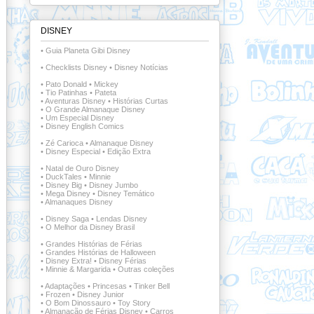
DISNEY
•
Guia Planeta Gibi Disney
•
Checklists Disney
•
Disney Notícias
•
Pato Donald
•
Mickey
•
Tio Patinhas
•
Pateta
•
Aventuras Disney
•
Histórias Curtas
•
O Grande Almanaque Disney
•
Um Especial Disney
•
Disney English Comics
•
Zé Carioca
•
Almanaque Disney
•
Disney Especial
•
Edição Extra
•
Natal de Ouro Disney
•
DuckTales
•
Minnie
•
Disney Big
•
Disney Jumbo
•
Mega Disney
•
Disney Temático
•
Almanaques Disney
•
Disney Saga
•
Lendas Disney
•
O Melhor da Disney Brasil
•
Grandes Histórias de Férias
•
Grandes Histórias de Halloween
•
Disney Extra!
•
Disney Férias
•
Minnie & Margarida
•
Outras coleções
•
Adaptações
•
Princesas
•
Tinker Bell
•
Frozen
•
Disney Junior
•
O Bom Dinossauro
•
Toy Story
•
Almanacão de Férias Disney
•
Carros