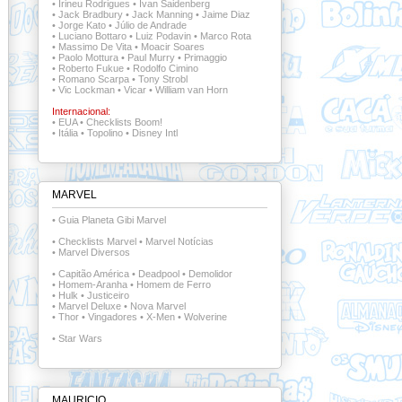
•
Irineu Rodrigues
•
Ivan Saidenberg
•
Jack Bradbury
•
Jack Manning
•
Jaime Diaz
•
Jorge Kato
•
Júlio de Andrade
•
Luciano Bottaro
•
Luiz Podavin
•
Marco Rota
•
Massimo De Vita
•
Moacir Soares
•
Paolo Mottura
•
Paul Murry
•
Primaggio
•
Roberto Fukue
•
Rodolfo Cimino
•
Romano Scarpa
•
Tony Strobl
•
Vic Lockman
•
Vicar
•
William van Horn
Internacional:
•
EUA
•
Checklists Boom!
•
Itália
•
Topolino
•
Disney Intl
MARVEL
•
Guia Planeta Gibi Marvel
•
Checklists Marvel
•
Marvel Notícias
•
Marvel Diversos
•
Capitão América
•
Deadpool
•
Demolidor
•
Homem-Aranha
•
Homem de Ferro
•
Hulk
•
Justiceiro
•
Marvel Deluxe
•
Nova Marvel
•
Thor
•
Vingadores
•
X-Men
•
Wolverine
•
Star Wars
MAURICIO