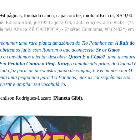
+4 páginas, lombada canoa, capa couché, miolo offset cor, R$ 9,90.
érie: Editora Abril, jul/1950 a jul/2018, 1.845 edições, até o #2481 (*a
ída pela Abril a ZÉ CARIOCA) • 2ª série: Culturama
, #0 (2482*) em
 reanimar uma rara planta amazônica do Tio Patinhas em
A Raiz do
escobriremos junto com Ronrom o que aconteceria
Se os Gatos
 o convidamos a tentar descobrir
Quem É a Cópia?
, uma aventura
. Em
Peninha Contra o Prof. Krazy,
o amalucado primo do Donald é
tudo faz parte de um sinistro plano de vingança! Fechamos com
O
nta uma pegadinha para Tio Patinhas, mas as consequências são
ivertir e ampliar seu vocabulário.
Edenilson Rodrigues-Lazaro (
Planeta Gibi
).