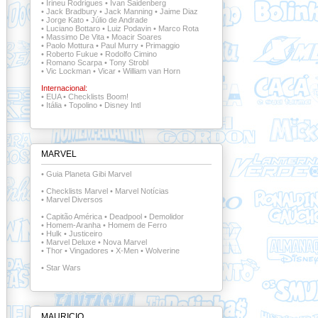
•
Irineu Rodrigues
•
Ivan Saidenberg
•
Jack Bradbury
•
Jack Manning
•
Jaime Diaz
•
Jorge Kato
•
Júlio de Andrade
•
Luciano Bottaro
•
Luiz Podavin
•
Marco Rota
•
Massimo De Vita
•
Moacir Soares
•
Paolo Mottura
•
Paul Murry
•
Primaggio
•
Roberto Fukue
•
Rodolfo Cimino
•
Romano Scarpa
•
Tony Strobl
•
Vic Lockman
•
Vicar
•
William van Horn
Internacional:
•
EUA
•
Checklists Boom!
•
Itália
•
Topolino
•
Disney Intl
MARVEL
•
Guia Planeta Gibi Marvel
•
Checklists Marvel
•
Marvel Notícias
•
Marvel Diversos
•
Capitão América
•
Deadpool
•
Demolidor
•
Homem-Aranha
•
Homem de Ferro
•
Hulk
•
Justiceiro
•
Marvel Deluxe
•
Nova Marvel
•
Thor
•
Vingadores
•
X-Men
•
Wolverine
•
Star Wars
MAURICIO