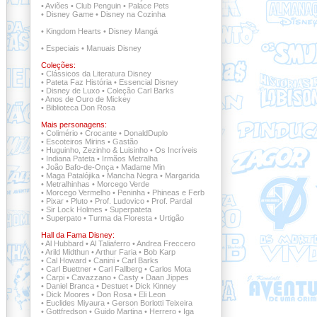
•
Aviões
•
Club Penguin
•
Palace Pets
•
Disney Game
•
Disney na Cozinha
•
Kingdom Hearts
•
Disney Mangá
•
Especiais
•
Manuais Disney
Coleções:
•
Clássicos da Literatura Disney
•
Pateta Faz História
•
Essencial Disney
•
Disney de Luxo
•
Coleção Carl Barks
•
Anos de Ouro de Mickey
•
Biblioteca Don Rosa
Mais personagens:
•
Colimério
•
Crocante
•
DonaldDuplo
•
Escoteiros Mirins
•
Gastão
•
Huguinho, Zezinho & Luisinho
•
Os Incríveis
•
Indiana Pateta
•
Irmãos Metralha
•
João Bafo-de-Onça
•
Madame Min
•
Maga Patalójika
•
Mancha Negra
•
Margarida
•
Metralhinhas
•
Morcego Verde
•
Morcego Vermelho
•
Peninha
•
Phineas e Ferb
•
Pixar
•
Pluto
•
Prof. Ludovico
•
Prof. Pardal
•
Sir Lock Holmes
•
Superpateta
•
Superpato
•
Turma da Floresta
•
Urtigão
Hall da Fama Disney:
•
Al Hubbard
•
Al Taliaferro
•
Andrea Freccero
•
Arild Midthun
•
Arthur Faria
•
Bob Karp
•
Cal Howard
•
Canini
•
Carl Barks
•
Carl Buettner
•
Carl Fallberg
•
Carlos Mota
•
Carpi
•
Cavazzano
•
Casty
•
Daan Jippes
•
Daniel Branca
•
Destuet
•
Dick Kinney
•
Dick Moores
•
Don Rosa
•
Eli Leon
•
Euclides Miyaura
•
Gerson Borlotti Teixeira
•
Gottfredson
•
Guido Martina
•
Herrero
•
Iga