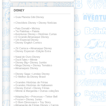
DISNEY
•
Guia Planeta Gibi Disney
•
Checklists Disney
•
Disney Notícias
•
Pato Donald
•
Mickey
•
Tio Patinhas
•
Pateta
•
Aventuras Disney
•
Histórias Curtas
•
O Grande Almanaque Disney
•
Um Especial Disney
•
Disney English Comics
•
Zé Carioca
•
Almanaque Disney
•
Disney Especial
•
Edição Extra
•
Natal de Ouro Disney
•
DuckTales
•
Minnie
•
Disney Big
•
Disney Jumbo
•
Mega Disney
•
Disney Temático
•
Almanaques Disney
•
Disney Saga
•
Lendas Disney
•
O Melhor da Disney Brasil
•
Grandes Histórias de Férias
•
Grandes Histórias de Halloween
•
Disney Extra!
•
Disney Férias
•
Minnie & Margarida
•
Outras coleções
•
Adaptações
•
Princesas
•
Tinker Bell
•
Frozen
•
Disney Junior
•
O Bom Dinossauro
•
Toy Story
•
Almanacão de Férias Disney
•
Carros