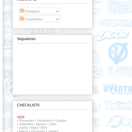
Postagens
Comentários
Seguidores
CHECKLISTS
2026:
•
Dezembro
•
Novembro
•
Outubro
•
Setembro
•
Agosto
•
Julho
•
Junho
•
Maio
•
Abril
•
Março
•
Fevereiro
•
Janeiro