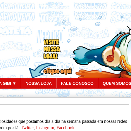
 GIBI ▼
NOSSA LOJA
FALE CONOSCO
QUEM SOMO
uriosidades que postamos dia a dia na semana passada em nossas redes
mbém por lá:
Twitter
,
Instagram
,
Facebook
.