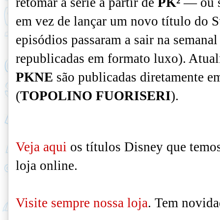
retomar a série a partir de
PK²
— ou s
em vez de lançar um novo título do S
episódios passaram a sair na semana
republicadas em formato luxo). Atual
PKNE
são publicadas diretamente em
(
TOPOLINO FUORISERI
).
Veja aqui
os títulos Disney
que
temos
loja online.
Visite sempre nossa loja
. Tem novida