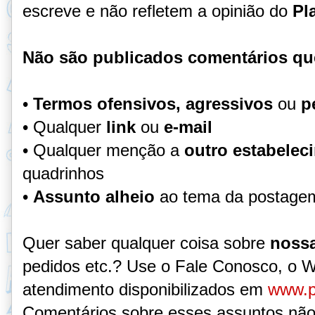
escreve e não refletem a opinião do
Pl
Não são publicados comentários qu
•
Termos ofensivos, agressivos
ou
p
• Qualquer
link
ou
e-mail
• Qualquer menção a
outro estabelec
quadrinhos
•
Assunto alheio
ao tema da postage
Quer saber qualquer coisa sobre
nossa
pedidos etc.? Use o Fale Conosco, o 
atendimento disponibilizados em
www.p
Comentários sobre esses assuntos não