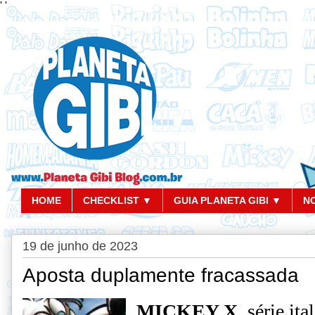
'
'
HOME
CHECKLIST ▼
GUIA PLANETA GIBI ▼
N
19 de junho de 2023
Aposta duplamente fracassada
MICKEY X
, série it