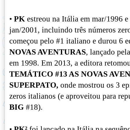
•
PK
estreou na Itália em mar/1996 e 
jan/2001, incluindo três números zero
começou pelo #1 italiano e durou 6 
NOVAS AVENTURAS
, lançado pel
em 1998. Em 2013, a editora retomou
TEMÁTICO #13 AS NOVAS AVE
SUPERPATO,
onde mostrou os 3 ep
zeros italianos (e aproveitou para re
BIG
#18
).
•
PK²
foi lançado na Itália na sequê