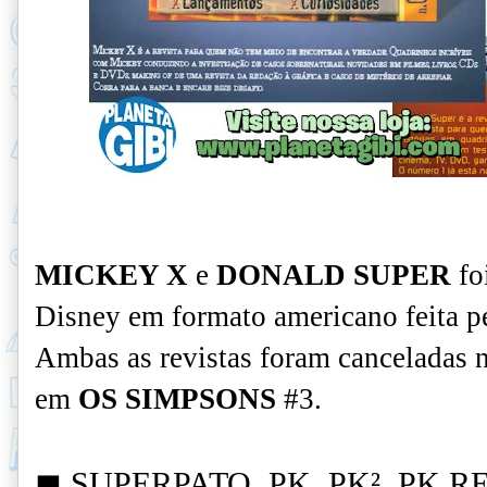
MICKEY X
e
DONALD SUPER
fo
Disney em formato americano feita pe
Ambas as revistas foram canceladas
em
OS SIMPSONS
#3.
◼ SUPERPATO, PK,
PK²,
PK RE