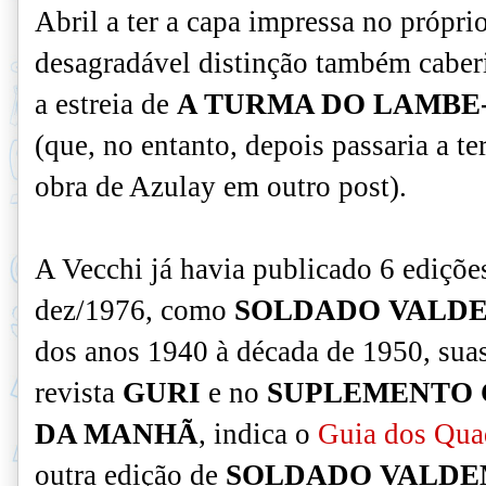
Abril a ter a capa impressa no própri
desagradável distinção também caberi
a estreia de
A TURMA DO LAMBE
(que, no entanto, depois passaria a t
obra de Azulay em outro post).
A Vecchi já havia publicado 6 edições
dez/1976, como
SOLDADO VALD
dos anos 1940 à década de 1950, sua
revista
GURI
e no
SUPLEMENTO 
DA MANHÃ
, indica o
Guia dos Qua
outra edição de
SOLDADO VALD